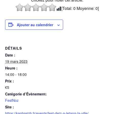
[Total:
0
Moyenne:
0
]
Ajouter au calendrier
DÉTAILS
Date :
19 mars 2023
Heure :
14:00 - 18:00
Prix :
€5
Catégorie d’Évènement:
FestNoz
Site :
https://kanbreizh.fr/events/fest-deiz-a-letang-la-ville/