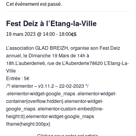
Cet évènement est passé.
Fest Deiz à l’Etang-la-Ville
€5
19 mars 2023 @ 14:00
-
18:00
L’association GLAD BREIZH, organise son Fest Deiz
annuel, le Dimanche 19 Mars de 14h à
18h.L’auberderie6, rue de L’Auberderie78620 L’Etang-La-
Ville
Entrée : 5€
/*! elementor – v3.11.2 – 22-02-2023 */
.elementor-widget-google_maps .elementor-widget-
container{overflow:hidden}.elementor-widget-
google_maps .elementor-custom-embed{line-
height:0}.elementor-widget-google_maps
iframe{height:300px}
Clickez pour noter cet article.