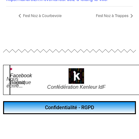
Fest Noz à Courbevoie
Fest Noz à Trappes
Facebook
Facebook
Nous
Bagad
Scénique
écrire...
Confédération Kenleur IdF
Confidentialité - RGPD