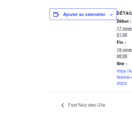
DÉTAI
Ajouter au calendrier
Début :
17 nov
21:00
Fin :
19 nov
00:00
Site :
https://
festival
2023/
Fest Noz des Ulis