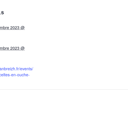
LS
embre 2023 @
embre 2023 @
kanbreizh.fr/events/
-celtes-en-ouche-