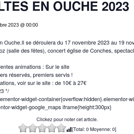
LTES EN OUCHE 2023
bre 2023 @ 00:00
s en Ouche.Il se déroulera du 17 novembre 2023 au 19
oz (salle des fêtes), concert église de Conches, specta
entes animations : Sur le site
rs réservés, premiers servis !
ations, voir sur le site : de 10€ à 27€
3 */
ementor-widget-container{overflow:hidden}.elementor-w
ntor-widget-google_maps iframe{height:300px}
Clickez pour noter cet article.
[Total:
0
Moyenne:
0
]