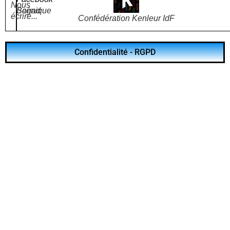
Nous
Bagad
Scénique
écrire...
Confédération Kenleur IdF
Confidentialité - RGPD