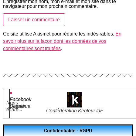
Enregistrer mon nom, mon e-mail et mon site dans le
navigateur pour mon prochain commentaire.
Ce site utilise Akismet pour réduire les indésirables.
En
savoir plus sur la façon dont les données de vos
commentaires sont traitées
.
Facebook
Facebook
Nous
Bagad
Scénique
écrire...
Confédération Kenleur IdF
Confidentialité - RGPD