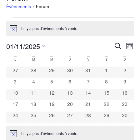
Évènements
Forum
Il n’y a pas d’évènements à venir.
Notice
01/11/2025
Rech
Na
Recherche
Mois
Sélectionnez
de
et
une
Calendrier
L
M
M
J
V
S
D
date.
vu
navig
0 évènements
0 évènements
0 évènements
0 évènements
0 évènements
0 évènements
0 évèn
27
28
29
30
31
1
2
de
Év
de
0 évènements
0 évènements
0 évènements
0 évènements
0 évènements
0 évènements
0 évèn
3
4
5
6
7
8
9
Évènements
0 évènements
0 évènements
0 évènements
0 évènements
0 évènements
0 évènements
0 évène
10
11
12
13
14
15
vues
16
0 évènements
0 évènements
0 évènements
0 évènements
0 évènements
0 évènements
0 évène
17
18
19
20
21
22
23
Évèn
0 évènements
0 évènements
0 évènements
0 évènements
0 évènements
0 évènements
0 évène
24
25
26
27
28
29
30
Il n’y a pas d’évènements à venir.
Notice