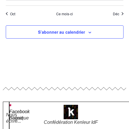
Oct
Ce mois-ci
Déc
S’abonner au calendrier
Facebook
Facebook
Nous
Bagad
Scénique
écrire...
Confédération Kenleur IdF