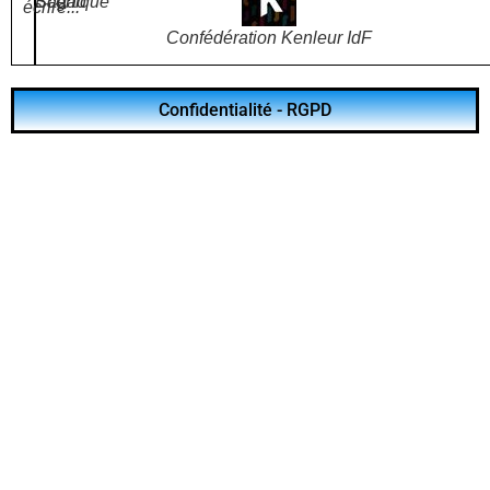
Bagad
Scénique
écrire...
Confédération Kenleur IdF
Confidentialité - RGPD