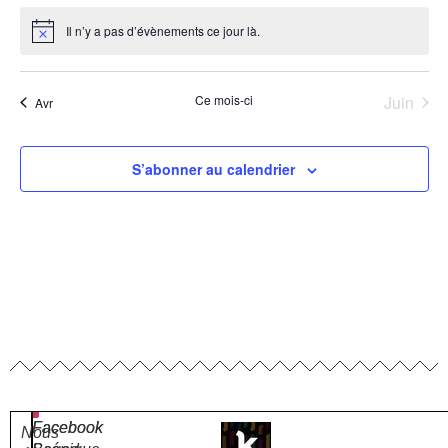
Il n’y a pas d’évènements ce jour là.
Notice
Ce mois-ci
Juin
Avr
S’abonner au calendrier
Facebook
Facebook
Nous