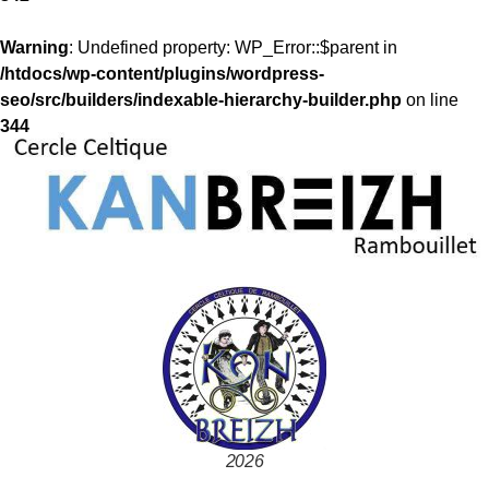
Warning
: Undefined property: WP_Error::$parent in
/htdocs/wp-content/plugins/wordpress-
seo/src/builders/indexable-hierarchy-builder.php
on line
344
2026